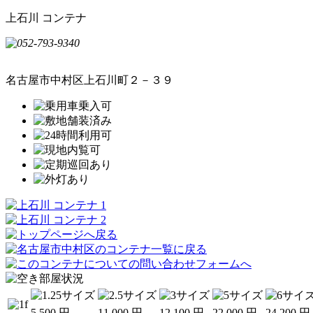
上石川 コンテナ
名古屋市中村区上石川町２－３９
5,500
円
11,000
円
12,100
円
22,000
円
24,200
円