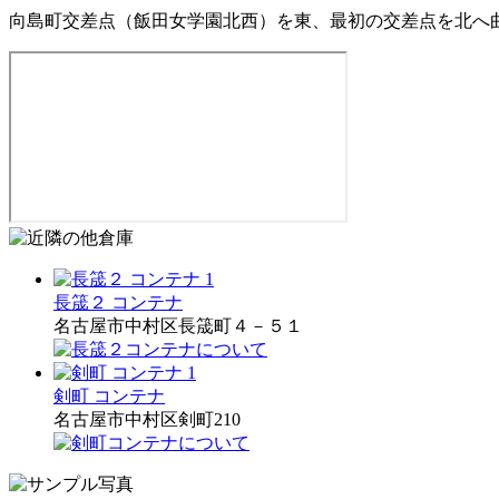
向島町交差点（飯田女学園北西）を東、最初の交差点を北へ
長筬２ コンテナ
名古屋市中村区長筬町４－５１
剣町 コンテナ
名古屋市中村区剣町210